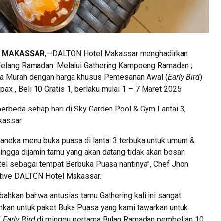
, MAKASSAR
,—DALTON Hotel Makassar menghadirkan
jelang Ramadan. Melalui Gathering Kampoeng Ramadan ;
a Murah dengan harga khusus Pemesanan Awal (
Early Bird
)
ax , Beli 10 Gratis 1, berlaku mulai 1 – 7 Maret 2025
erbeda setiap hari di Sky Garden Pool & Gym Lantai 3,
assar.
aneka menu buka puasa di lantai 3 terbuka untuk umum &
hingga dijamin tamu yang akan datang tidak akan bosan
tel sebagai tempat Berbuka Puasa nantinya”, Chef Jhon
tive DALTON Hotel Makassar.
ahkan bahwa antusias tamu Gathering kali ini sangat
hkan untuk paket Buka Puasa yang kami tawarkan untuk
/
Early Bird
di minggu pertama Bulan Ramadan pembelian 10