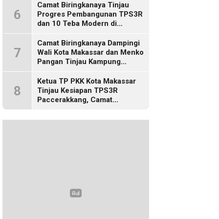
Camat Biringkanaya Tinjau
6
Progres Pembangunan TPS3R
dan 10 Teba Modern di
Kelurahan Laikang
Camat Biringkanaya Dampingi
7
Wali Kota Makassar dan Menko
Pangan Tinjau Kampung
Nelayan Merah Putih di Untia
Ketua TP PKK Kota Makassar
8
Tinjau Kesiapan TPS3R
Paccerakkang, Camat
Biringkanaya Turut Dampingi