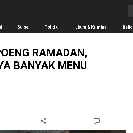
o.com
al
Sulsel
Politik
Hukum & Kriminal
Relig
POENG RAMADAN,
YA BANYAK MENU
0