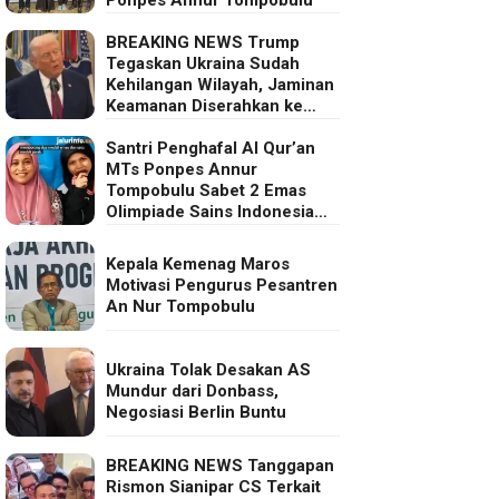
BREAKING NEWS Trump
Tegaskan Ukraina Sudah
Kehilangan Wilayah, Jaminan
Keamanan Diserahkan ke
Eropa
Santri Penghafal Al Qur’an
MTs Ponpes Annur
Tompobulu Sabet 2 Emas
Olimpiade Sains Indonesia
2025
Kepala Kemenag Maros
Motivasi Pengurus Pesantren
An Nur Tompobulu
Ukraina Tolak Desakan AS
Mundur dari Donbass,
Negosiasi Berlin Buntu
BREAKING NEWS Tanggapan
Rismon Sianipar CS Terkait