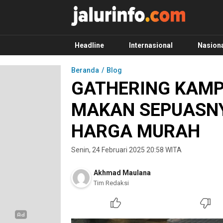
Info Terbaru, Berita Terkini Hari Ini, Jalurinf
Terkini, Akurat dan Terpercaya
Headline
Internasional
Nasion
Beranda
Blog
GATHERING KAM
MAKAN SEPUASN
HARGA MURAH
Senin, 24 Februari 2025 20:58 WITA
Akhmad Maulana
Tim Redaksi