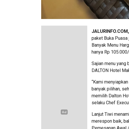
JALURINFO.COM
paket Buka Puasa 
Banyak Menu Harg
hanya Rp 105.000/p
Sajian menu yang b
DALTON Hotel Mak
“Kami menyiapkan 
banyak pilihan, se
memilih Dalton Ho
selaku Chef Execu
Lanjut Tiwi menamb
merespon baik, ba
Pemesanan Awal 