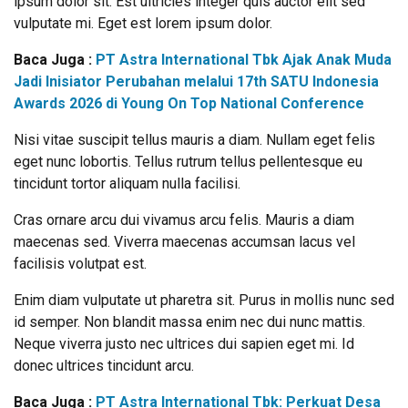
ipsum dolor sit. Est ultricies integer quis auctor elit sed
vulputate mi. Eget est lorem ipsum dolor.
Baca Juga :
PT Astra International Tbk Ajak Anak Muda
Jadi Inisiator Perubahan melalui 17th SATU Indonesia
Awards 2026 di Young On Top National Conference
Nisi vitae suscipit tellus mauris a diam. Nullam eget felis
eget nunc lobortis. Tellus rutrum tellus pellentesque eu
tincidunt tortor aliquam nulla facilisi.
Cras ornare arcu dui vivamus arcu felis. Mauris a diam
maecenas sed. Viverra maecenas accumsan lacus vel
facilisis volutpat est.
Enim diam vulputate ut pharetra sit. Purus in mollis nunc sed
id semper. Non blandit massa enim nec dui nunc mattis.
Neque viverra justo nec ultrices dui sapien eget mi. Id
donec ultrices tincidunt arcu.
Baca Juga :
PT Astra International Tbk: Perkuat Desa