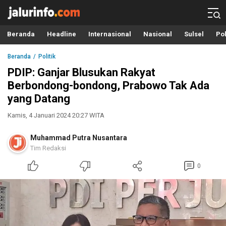
Info Terbaru, Berita Terkini Hari Ini, Jalurinfo.com
Terkini, Akurat dan Terpercaya
Beranda
Headline
Internasional
Nasional
Sulsel
Pol
Beranda
Politik
PDIP: Ganjar Blusukan Rakyat
Berbondong-bondong, Prabowo Tak Ada
yang Datang
Kamis, 4 Januari 2024 20:27 WITA
Muhammad Putra Nusantara
Tim Redaksi
0