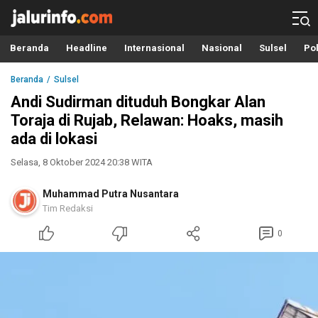
Info Terbaru, Berita Terkini Hari Ini, Jalurinfo.com
Terkini, Akurat dan Terpercaya
Beranda
Headline
Internasional
Nasional
Sulsel
Pol
Beranda
Sulsel
Andi Sudirman dituduh Bongkar Alan
Toraja di Rujab, Relawan: Hoaks, masih
ada di lokasi
Selasa, 8 Oktober 2024 20:38 WITA
Muhammad Putra Nusantara
Tim Redaksi
0