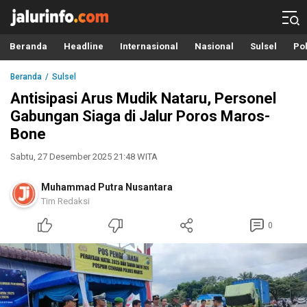
Info Terbaru, Berita Terkini Hari Ini, Jalurinfo.com
Terkini, Akurat dan Terpercaya
Beranda
Headline
Internasional
Nasional
Sulsel
Pol
Beranda
Sulsel
Antisipasi Arus Mudik Nataru, Personel
Gabungan Siaga di Jalur Poros Maros-
Bone
Sabtu, 27 Desember 2025 21:48 WITA
Muhammad Putra Nusantara
Tim Redaksi
0