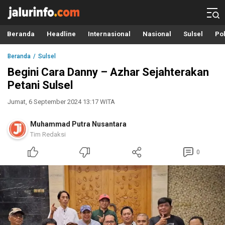
Info Terbaru, Berita Terkini Hari Ini, Jalurinfo.com
Terkini, Akurat dan Terpercaya
Beranda
Headline
Internasional
Nasional
Sulsel
Pol
Beranda
Sulsel
Begini Cara Danny – Azhar Sejahterakan
Petani Sulsel
Jumat, 6 September 2024 13:17 WITA
Muhammad Putra Nusantara
Tim Redaksi
0