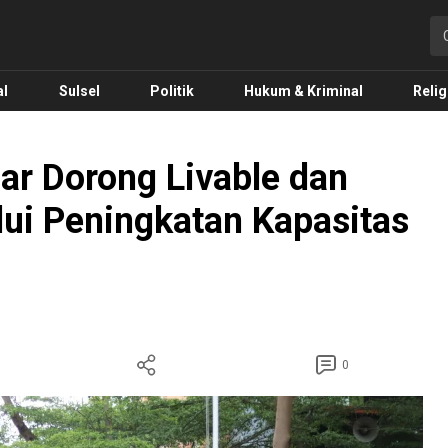
o.com
al
Sulsel
Politik
Hukum & Kriminal
Relig
r Dorong Livable dan
alui Peningkatan Kapasitas
0