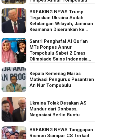
BREAKING NEWS Trump
Tegaskan Ukraina Sudah
Kehilangan Wilayah, Jaminan
Keamanan Diserahkan ke
Eropa
Santri Penghafal Al Qur’an
MTs Ponpes Annur
Tompobulu Sabet 2 Emas
Olimpiade Sains Indonesia
2025
Kepala Kemenag Maros
Motivasi Pengurus Pesantren
An Nur Tompobulu
Ukraina Tolak Desakan AS
Mundur dari Donbass,
Negosiasi Berlin Buntu
BREAKING NEWS Tanggapan
Rismon Sianipar CS Terkait