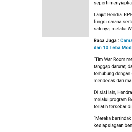
seperti menyiapka
Lanjut Hendra, BP
fungsi sarana ser
satunya, melalui 
Baca Juga :
Cama
dan 10 Teba Mode
“Tim War Room men
tanggap darurat, d
terhubung dengan 
mendesak dari mas
Di sisi lain, Hen
melalui program B
terlatih tersebar d
“Mereka bertinda
kesiapsiagaan ben