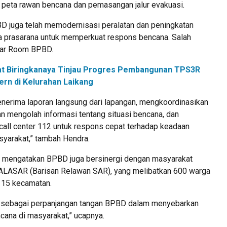
 peta rawan bencana dan pemasangan jalur evakuasi.
BD juga telah memodernisasi peralatan dan peningkatan
ta prasarana untuk memperkuat respons bencana. Salah
War Room BPBD.
t Biringkanaya Tinjau Progres Pembangunan TPS3R
rn di Kelurahan Laikang
erima laporan langsung dari lapangan, mengkoordinasikan
an mengolah informasi tentang situasi bencana, dan
call center 112 untuk respons cepat terhadap keadaan
yarakat,” tambah Hendra.
dra mengatakan BPBD juga bersinergi dengan masyarakat
ALASAR (Barisan Relawan SAR), yang melibatkan 600 warga
i 15 kecamatan.
k sebagai perpanjangan tangan BPBD dalam menyebarkan
cana di masyarakat,” ucapnya.