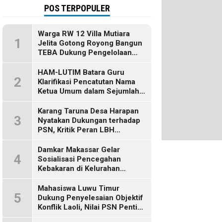
POS TERPOPULER
Warga RW 12 Villa Mutiara
1
Jelita Gotong Royong Bangun
TEBA Dukung Pengelolaan
Sampah Berbasis Sumber
HAM-LUTIM Batara Guru
2
Klarifikasi Pencatutan Nama
Ketua Umum dalam Sejumlah
Pemberitaan
Karang Taruna Desa Harapan
3
Nyatakan Dukungan terhadap
PSN, Kritik Peran LBH
Makassar
Damkar Makassar Gelar
4
Sosialisasi Pencegahan
Kebakaran di Kelurahan
Bulurokeng
Mahasiswa Luwu Timur
5
Dukung Penyelesaian Objektif
Konflik Laoli, Nilai PSN Penting
bagi Masa Depan Daerah