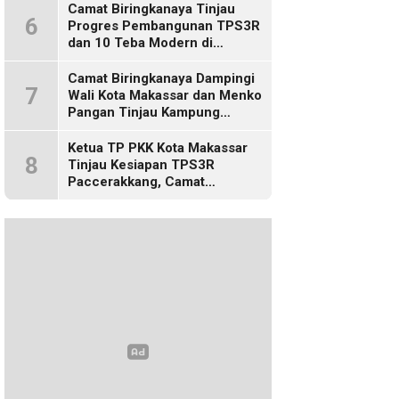
Camat Biringkanaya Tinjau
6
Progres Pembangunan TPS3R
dan 10 Teba Modern di
Kelurahan Laikang
Camat Biringkanaya Dampingi
7
Wali Kota Makassar dan Menko
Pangan Tinjau Kampung
Nelayan Merah Putih di Untia
Ketua TP PKK Kota Makassar
8
Tinjau Kesiapan TPS3R
Paccerakkang, Camat
Biringkanaya Turut Dampingi