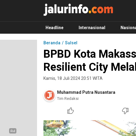
Info Terbaru, Berita Terkini Hari Ini, Jalurinf
Terkini, Akurat dan Terpercaya
Headline
Internasional
Nasion
Beranda
Sulsel
BPBD Kota Makassa
Resilient City Mel
Kamis, 18 Juli 2024 20:51 WITA
Muhammad Putra Nusantara
Tim Redaksi