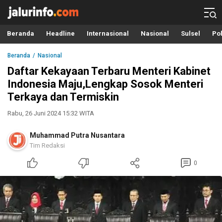
Info Terbaru, Berita Terkini Hari Ini, Jalurinfo.com
Terkini, Akurat dan Terpercaya
Beranda
Headline
Internasional
Nasional
Sulsel
Pol
Beranda
Nasional
Daftar Kekayaan Terbaru Menteri Kabinet
Indonesia Maju,Lengkap Sosok Menteri
Terkaya dan Termiskin
Rabu, 26 Juni 2024 15:32 WITA
Muhammad Putra Nusantara
Tim Redaksi
0