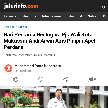
Info Terbaru, Berita Terkini Hari Ini, Jalurinfo.com
Terkini, Akurat dan Terpercaya
Beranda
Headline
Internasional
Nasional
Sulsel
Pol
Beranda
Sulsel
Hari Pertama Bertugas, Pjs Wali Kota
Makassar Andi Arwin Azis Pimpin Apel
Perdana
Rabu, 25 September 2024 09:24 WITA
Muhammad Putra Nusantara
Tim Redaksi
0