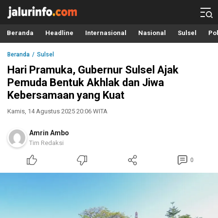
Info Terbaru, Berita Terkini Hari Ini, Jalurinfo.com
Terkini, Akurat dan Terpercaya
Beranda
Headline
Internasional
Nasional
Sulsel
Pol
Beranda
Sulsel
Hari Pramuka, Gubernur Sulsel Ajak
Pemuda Bentuk Akhlak dan Jiwa
Kebersamaan yang Kuat
Kamis, 14 Agustus 2025 20:06 WITA
Amrin Ambo
Tim Redaksi
0