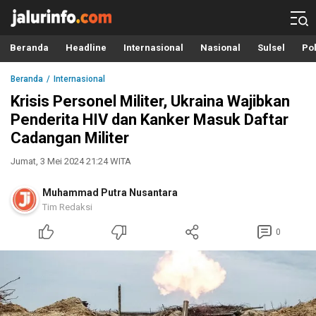
Info Terbaru, Berita Terkini Hari Ini, Jalurinfo.com
Terkini, Akurat dan Terpercaya
Beranda
Headline
Internasional
Nasional
Sulsel
Pol
Beranda
Internasional
Krisis Personel Militer, Ukraina Wajibkan
Penderita HIV dan Kanker Masuk Daftar
Cadangan Militer
Jumat, 3 Mei 2024 21:24 WITA
Muhammad Putra Nusantara
Tim Redaksi
0