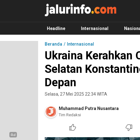
Info Terbaru, Berita Terkini Hari Ini, Jalurinf
Terkini, Akurat dan Terpercaya
Headline
Internasional
Nasion
Beranda
Internasional
Ukraina Kerahkan 
Selatan Konstantin
Depan
Selasa, 27 Mei 2025 22:34 WITA
Muhammad Putra Nusantara
Tim Redaksi