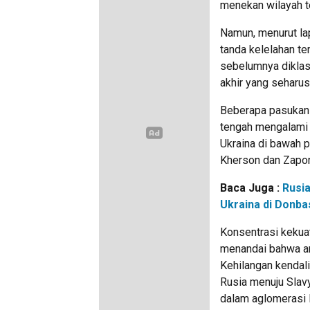
menekan wilayah t
Namun, menurut lap
tanda kelelahan te
sebelumnya diklasi
akhir yang seharus
Beberapa pasukan b
tengah mengalami 
Ukraina di bawah p
Kherson dan Zapor
Baca Juga :
Rusia
Ukraina di Donba
Konsentrasi kekua
menandai bahwa area
Kehilangan kendali
Rusia menuju Slavy
dalam aglomerasi 