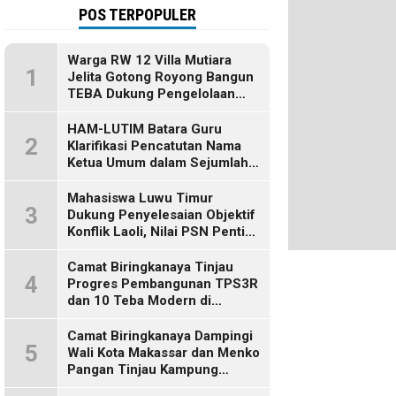
POS TERPOPULER
Warga RW 12 Villa Mutiara
1
Jelita Gotong Royong Bangun
TEBA Dukung Pengelolaan
Sampah Berbasis Sumber
HAM-LUTIM Batara Guru
2
Klarifikasi Pencatutan Nama
Ketua Umum dalam Sejumlah
Pemberitaan
Mahasiswa Luwu Timur
3
Dukung Penyelesaian Objektif
Konflik Laoli, Nilai PSN Penting
bagi Masa Depan Daerah
Camat Biringkanaya Tinjau
4
Progres Pembangunan TPS3R
dan 10 Teba Modern di
Kelurahan Laikang
Camat Biringkanaya Dampingi
5
Wali Kota Makassar dan Menko
Pangan Tinjau Kampung
Nelayan Merah Putih di Untia