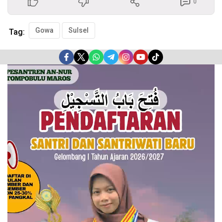
0
Gowa
Sulsel
Tag:
Pemutar
Video