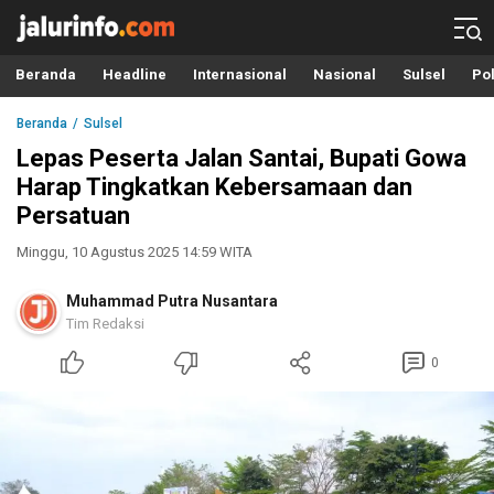
Info Terbaru, Berita Terkini Hari Ini, Jalurinfo.com
Terkini, Akurat dan Terpercaya
Beranda
Headline
Internasional
Nasional
Sulsel
Pol
Beranda
Sulsel
Lepas Peserta Jalan Santai, Bupati Gowa
Harap Tingkatkan Kebersamaan dan
Persatuan
Minggu, 10 Agustus 2025 14:59 WITA
Muhammad Putra Nusantara
Tim Redaksi
0