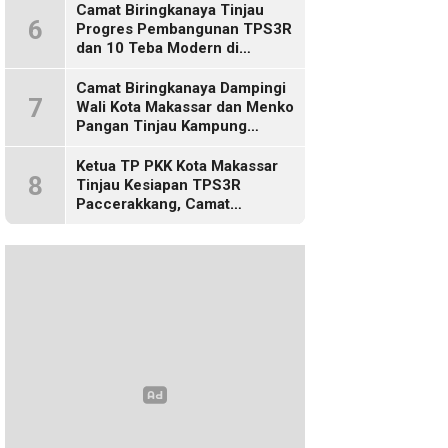
Camat Biringkanaya Tinjau
6
Progres Pembangunan TPS3R
dan 10 Teba Modern di
Kelurahan Laikang
Camat Biringkanaya Dampingi
7
Wali Kota Makassar dan Menko
Pangan Tinjau Kampung
Nelayan Merah Putih di Untia
Ketua TP PKK Kota Makassar
8
Tinjau Kesiapan TPS3R
Paccerakkang, Camat
Biringkanaya Turut Dampingi