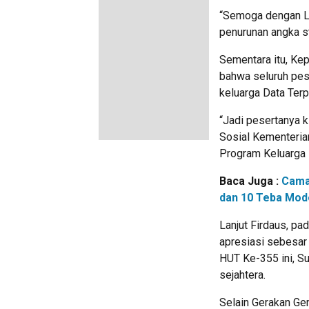
“Semoga dengan L
penurunan angka s
Sementara itu, Ke
bahwa seluruh pes
keluarga Data Ter
“Jadi pesertanya k
Sosial Kementerian
Program Keluarga 
Baca Juga :
Cama
dan 10 Teba Mode
Lanjut Firdaus, p
apresiasi sebesar 
HUT Ke-355 ini, S
sejahtera.
Selain Gerakan Ge