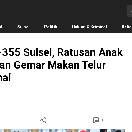
o.com
al
Sulsel
Politik
Hukum & Kriminal
Relig
355 Sulsel, Ratusan Anak
kan Gemar Makan Telur
ai
0