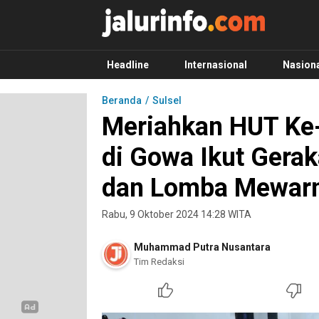
Info Terbaru, Berita Terkini Hari Ini, Jalurinf
Terkini, Akurat dan Terpercaya
Headline
Internasional
Nasion
Beranda
Sulsel
Meriahkan HUT Ke-
di Gowa Ikut Gera
dan Lomba Mewarn
Rabu, 9 Oktober 2024 14:28 WITA
Muhammad Putra Nusantara
Tim Redaksi