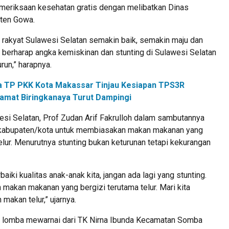
meriksaan kesehatan gratis dengan melibatkan Dinas
ten Gowa.
a rakyat Sulawesi Selatan semakin baik, semakin maju dan
ga berharap angka kemiskinan dan stunting di Sulawesi Selatan
un,” harapnya.
a TP PKK Kota Makassar Tinjau Kesiapan TPS3R
amat Biringkanaya Turut Dampingi
esi Selatan, Prof Zudan Arif Fakrulloh dalam sambutannya
 kabupaten/kota untuk membiasakan makan makanan yang
telur. Menurutnya stunting bukan keturunan tetapi kekurangan
aiki kualitas anak-anak kita, jangan ada lagi yang stunting.
makan makanan yang bergizi terutama telur. Mari kita
makan telur,” ujarnya.
a lomba mewarnai dari TK Nirna Ibunda Kecamatan Somba