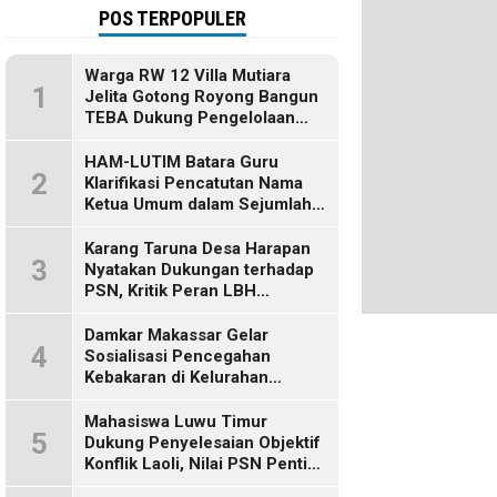
POS TERPOPULER
Warga RW 12 Villa Mutiara
1
Jelita Gotong Royong Bangun
TEBA Dukung Pengelolaan
Sampah Berbasis Sumber
HAM-LUTIM Batara Guru
2
Klarifikasi Pencatutan Nama
Ketua Umum dalam Sejumlah
Pemberitaan
Karang Taruna Desa Harapan
3
Nyatakan Dukungan terhadap
PSN, Kritik Peran LBH
Makassar
Damkar Makassar Gelar
4
Sosialisasi Pencegahan
Kebakaran di Kelurahan
Bulurokeng
Mahasiswa Luwu Timur
5
Dukung Penyelesaian Objektif
Konflik Laoli, Nilai PSN Penting
bagi Masa Depan Daerah