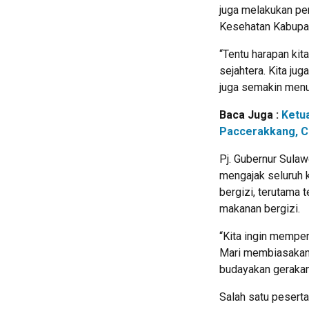
juga melakukan pe
Kesehatan Kabupa
“Tentu harapan kit
sejahtera. Kita ju
juga semakin menur
Baca Juga :
Ketu
Paccerakkang, C
Pj. Gubernur Sulaw
mengajak seluruh
bergizi, terutama 
makanan bergizi.
“Kita ingin memperb
Mari membiasakan 
budayakan gerakan 
Salah satu pesert