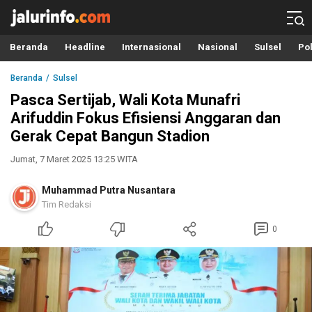
Info Terbaru, Berita Terkini Hari Ini, Jalurinfo.com
Terkini, Akurat dan Terpercaya
Beranda
Headline
Internasional
Nasional
Sulsel
Pol
Beranda
Sulsel
Pasca Sertijab, Wali Kota Munafri
Arifuddin Fokus Efisiensi Anggaran dan
Gerak Cepat Bangun Stadion
Jumat, 7 Maret 2025 13:25 WITA
Muhammad Putra Nusantara
Tim Redaksi
0