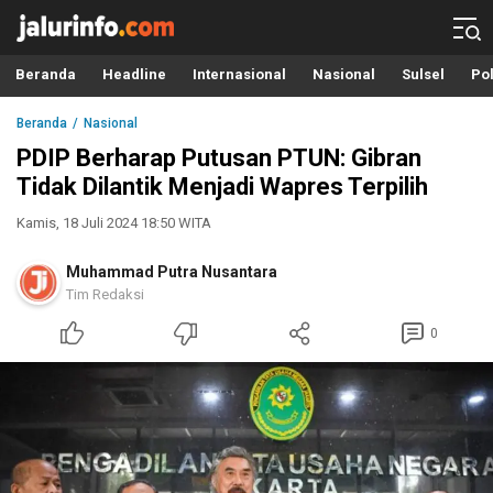
Info Terbaru, Berita Terkini Hari Ini, Jalurinfo.com
Terkini, Akurat dan Terpercaya
Beranda
Headline
Internasional
Nasional
Sulsel
Pol
Beranda
Nasional
PDIP Berharap Putusan PTUN: Gibran
Tidak Dilantik Menjadi Wapres Terpilih
Kamis, 18 Juli 2024 18:50 WITA
Muhammad Putra Nusantara
Tim Redaksi
0