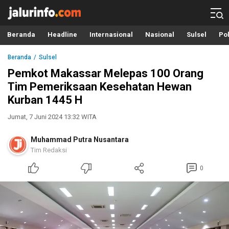
Info Terbaru, Berita Terkini Hari Ini, Jalurinfo.com
Terkini, Akurat dan Terpercaya
Beranda
Headline
Internasional
Nasional
Sulsel
Pol
Beranda
Sulsel
Pemkot Makassar Melepas 100 Orang
Tim Pemeriksaan Kesehatan Hewan
Kurban 1445 H
Jumat, 7 Juni 2024 13:32 WITA
Muhammad Putra Nusantara
Tim Redaksi
0