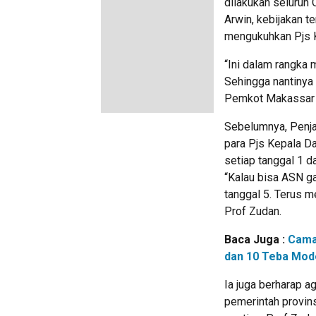
dilakukan seluruh
Arwin, kebijakan t
mengukuhkan Pjs K
“Ini dalam rangka
Sehingga nantinya 
Pemkot Makassar s
Sebelumnya, Penjab
para Pjs Kepala D
setiap tanggal 1 
“Kalau bisa ASN ga
tanggal 5. Terus m
Prof Zudan.
Baca Juga :
Cama
dan 10 Teba Mode
Ia juga berharap 
pemerintah provin