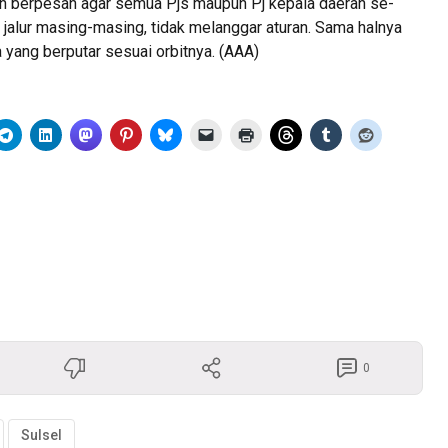
an berpesan agar semua Pjs maupun Pj kepala daerah se-
i jalur masing-masing, tidak melanggar aturan. Sama halnya
a yang berputar sesuai orbitnya. (AAA)
0
Sulsel