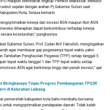
 OPD maupun sekretariat lingkup Pemkot Makassar. Menurut
ersebut sejalan dengan arahan Pj Gubernur Sulsel saat
abupaten/Kota, Selasa kemarin.
 mengoptimalkan kinerja dan inovasi ASN maupun Non ASN.
mereka diharapkan dapat berkontribusi terhadap kinerja
ecara keseluruhan,” pungkasnya.
at Gubernur Sulsel, Prof Zudan Arif Fakrulloh, mengingatkan
aerah agar membayar gaji pegawainya tepat waktu yakni
dan Tambahan Penghasilan Pegawai (TPP) setiap tanggal 5.
jian tepat waktu tanggal 1 dan TPP tepat waktu setiap
emotivasi ASN agar berkinerja tinggi dan penuh inovasi,” ujar
t Biringkanaya Tinjau Progres Pembangunan TPS3R
rn di Kelurahan Laikang
agar pemerintah kabupaten kota bahu membahu bersama
si untuk mengoptimalkan pendapatan daerah. Tidak kalah