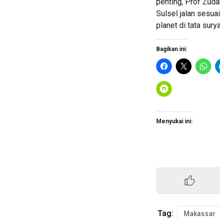
penting, Prof Zud
Sulsel jalan sesua
planet di tata sury
Bagikan ini:
Menyukai ini:
Tag:
Makassar