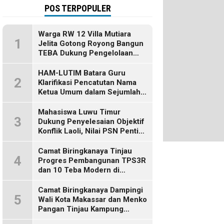
POS TERPOPULER
Warga RW 12 Villa Mutiara
1
Jelita Gotong Royong Bangun
TEBA Dukung Pengelolaan
Sampah Berbasis Sumber
HAM-LUTIM Batara Guru
2
Klarifikasi Pencatutan Nama
Ketua Umum dalam Sejumlah
Pemberitaan
Mahasiswa Luwu Timur
3
Dukung Penyelesaian Objektif
Konflik Laoli, Nilai PSN Penting
bagi Masa Depan Daerah
Camat Biringkanaya Tinjau
4
Progres Pembangunan TPS3R
dan 10 Teba Modern di
Kelurahan Laikang
Camat Biringkanaya Dampingi
5
Wali Kota Makassar dan Menko
Pangan Tinjau Kampung
Nelayan Merah Putih di Untia