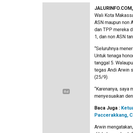
JALURINFO.COM
Wali Kota Makassa
ASN maupun non AS
dan TPP mereka di
1, dan non ASN ta
“Seluruhnya meneri
Untuk tenaga hono
tanggal 5. Walaupun
tegas Andi Arwin 
(25/9).
“Karenanya, saya m
menyesuaikan denga
Baca Juga :
Ketu
Paccerakkang, C
Arwin mengatakan,