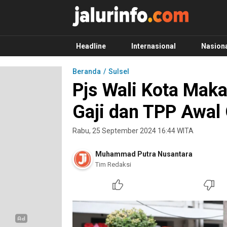
Info Terbaru, Berita Terkini Hari Ini, Jalurinf
Terkini, Akurat dan Terpercaya
Headline
Internasional
Nasion
Beranda
Sulsel
Pjs Wali Kota Mak
Gaji dan TPP Awal
Rabu, 25 September 2024 16:44 WITA
Muhammad Putra Nusantara
Tim Redaksi