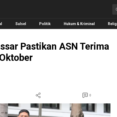
o.com
al
Sulsel
Politik
Hukum & Kriminal
Relig
assar Pastikan ASN Terima
 Oktober
0