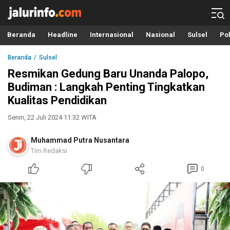
Info Terbaru, Berita Terkini Hari Ini, Jalurinfo.com
Terkini, Akurat dan Terpercaya
Beranda
Headline
Internasional
Nasional
Sulsel
Pol
Beranda
Sulsel
Resmikan Gedung Baru Unanda Palopo,
Budiman : Langkah Penting Tingkatkan
Kualitas Pendidikan
Senin, 22 Juli 2024 11:32 WITA
Muhammad Putra Nusantara
Tim Redaksi
0