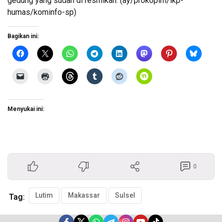
gedung yang sudah di resmikan. (ay/prokopim/ikp-
humas/kominfo-sp)
Bagikan ini:
Menyukai ini:
0
Lutim
Makassar
Sulsel
Tag: