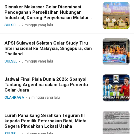
Disnaker Makassar Gelar Diseminasi
Pencegahan Perselisihan Hubungan
Industrial, Dorong Penyelesaian Melalui
Dialog
SULSEL
2 minggu yang lalu
APSI Sulawesi Selatan Gelar Study Tiru
Internasional ke Malaysia, Singapura, dan
Thailand
SULSEL
3 minggu yang lalu
Jadwal Final Piala Dunia 2026: Spanyol
Tantang Argentina dalam Laga Penentu
Gelar Juara
OLAHRAGA
3 minggu yang lalu
Lurah Panaikang Serahkan Teguran III
kepada Pemilik Peternakan Babi, Minta
Segera Pindahkan Lokasi Usaha
SULSEL
4 minggu yang lalu