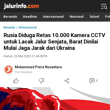
Info Terbaru, Berita Terkini Hari Ini, Jalurinfo.com
Terkini, Akurat dan Terpercaya
Beranda
Headline
Internasional
Nasional
Sulsel
Pol
Beranda
Internasional
Rusia Diduga Retas 10.000 Kamera CCTV
untuk Lacak Jalur Senjata, Barat Dinilai
Mulai Jaga Jarak dari Ukraina
Kamis, 22 Mei 2025 21:44 WITA
Muhammad Putra Nusantara
Tim Redaksi
0