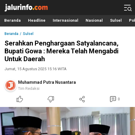
Info Terbaru, Berita Terkini Hari Ini, Jalurinfo.com
Terkini, Akurat dan Terpercaya
Beranda
Headline
Internasional
Nasional
Sulsel
Pol
Beranda
Sulsel
Serahkan Penghargaan Satyalancana,
Bupati Gowa : Mereka Telah Mengabdi
Untuk Daerah
Jumat, 15 Agustus 2025 15:16 WITA
Muhammad Putra Nusantara
Tim Redaksi
0