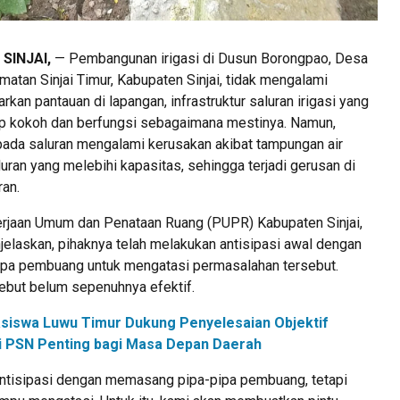
SINJAI,
— Pembangunan irigasi di Dusun Borongpao, Desa
atan Sinjai Timur, Kabupaten Sinjai, tidak mengalami
rkan pantauan di lapangan, infrastruktur saluran irigasi yang
ap kokoh dan berfungsi sebagaimana mestinya. Namun,
 pada saluran mengalami kerusakan akibat tampungan air
aluran yang melebihi kapasitas, sehingga terjadi gerusan di
ran.
rjaan Umum dan Penataan Ruang (PUPR) Kabupaten Sinjai,
elaskan, pihaknya telah melakukan antisipasi awal dengan
pa pembuang untuk mengatasi permasalahan tersebut.
ebut belum sepenuhnya efektif.
siswa Luwu Timur Dukung Penyelesaian Objektif
ilai PSN Penting bagi Masa Depan Daerah
ntisipasi dengan memasang pipa-pipa pembuang, tetapi