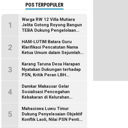
POS TERPOPULER
Warga RW 12 Villa Mutiara
1
Jelita Gotong Royong Bangun
TEBA Dukung Pengelolaan
Sampah Berbasis Sumber
HAM-LUTIM Batara Guru
2
Klarifikasi Pencatutan Nama
Ketua Umum dalam Sejumlah
Pemberitaan
Karang Taruna Desa Harapan
3
Nyatakan Dukungan terhadap
PSN, Kritik Peran LBH
Makassar
Damkar Makassar Gelar
4
Sosialisasi Pencegahan
Kebakaran di Kelurahan
Bulurokeng
Mahasiswa Luwu Timur
5
Dukung Penyelesaian Objektif
Konflik Laoli, Nilai PSN Penting
bagi Masa Depan Daerah