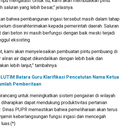
mpu mengatasi. Untuk itu, kami akan membuatkan pintu
saluran yang lebih besar,” jelasnya.
an bahwa pembangunan irigasi tersebut masih dalam tahap
belum diserahterimakan kepada pemerintah daerah. Saluran
t dari beton ini masih berfungsi dengan baik meski terjadi
ggul eksisting.
t, kami akan menyelesaikan pembuatan pintu pembuang di
 aliran air dapat dikendalikan dengan lebih baik dan
kan lebih lanjut,” tambahnya.
LUTIM Batara Guru Klarifikasi Pencatutan Nama Ketua
umlah Pemberitaan
 dirancang untuk meningkatkan sistem pengairan di wilayah
a diharapkan dapat mendukung produktivitas pertanian
r. Dinas PUPR memastikan bahwa pemeliharaan akan terus
njamin keberlangsungan fungsi irigasi dan mencegah
luas.(*)