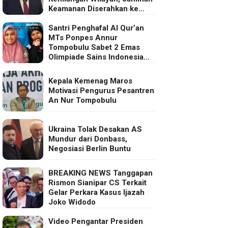
Keamanan Diserahkan ke
Eropa
Santri Penghafal Al Qur’an
MTs Ponpes Annur
Tompobulu Sabet 2 Emas
Olimpiade Sains Indonesia
2025
Kepala Kemenag Maros
Motivasi Pengurus Pesantren
An Nur Tompobulu
Ukraina Tolak Desakan AS
Mundur dari Donbass,
Negosiasi Berlin Buntu
BREAKING NEWS Tanggapan
Rismon Sianipar CS Terkait
Gelar Perkara Kasus Ijazah
Joko Widodo
Video Pengantar Presiden