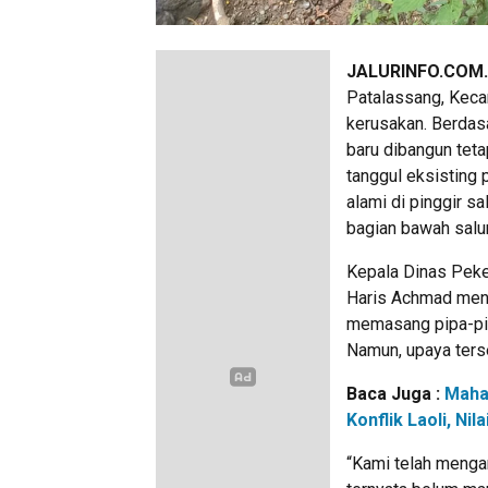
JALURINFO.COM. 
Patalassang, Kecam
kerusakan. Berdasa
baru dibangun tet
tanggul eksisting
alami di pinggir s
bagian bawah salu
Kepala Dinas Peke
Haris Achmad menj
memasang pipa-pi
Namun, upaya ters
Baca Juga :
Maha
Konflik Laoli, N
“Kami telah menga