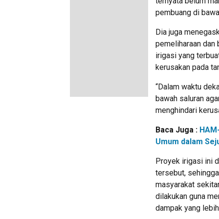
ternyata belum ma
pembuang di bawah 
Dia juga menegask
pemeliharaan dan 
irigasi yang terbua
kerusakan pada tan
“Dalam waktu deka
bawah saluran agar
menghindari kerusa
Baca Juga :
HAM-
Umum dalam Sej
Proyek irigasi ini
tersebut, sehingg
masyarakat sekita
dilakukan guna me
dampak yang lebih 