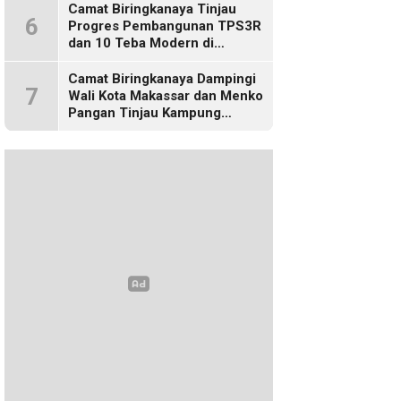
Camat Biringkanaya Tinjau
6
Progres Pembangunan TPS3R
dan 10 Teba Modern di
Kelurahan Laikang
Camat Biringkanaya Dampingi
7
Wali Kota Makassar dan Menko
Pangan Tinjau Kampung
Nelayan Merah Putih di Untia