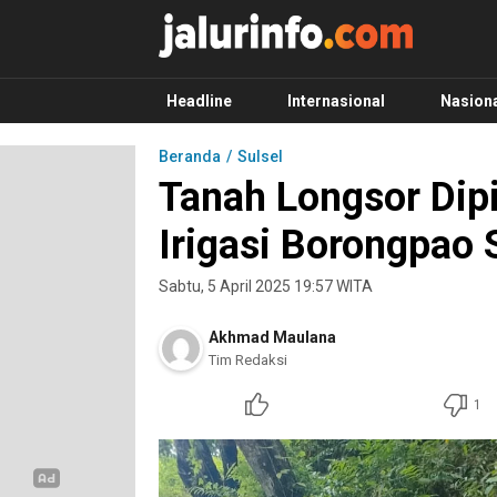
Info Terbaru, Berita Terkini Hari Ini, Jalurinf
Terkini, Akurat dan Terpercaya
Headline
Internasional
Nasion
Beranda
Sulsel
Tanah Longsor Dip
Irigasi Borongpao 
Sabtu, 5 April 2025 19:57 WITA
Akhmad Maulana
Tim Redaksi
1