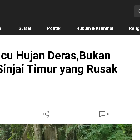
o.com
al
Sulsel
Politik
Hukum & Kriminal
Relig
icu Hujan Deras,Bukan
Sinjai Timur yang Rusak
0