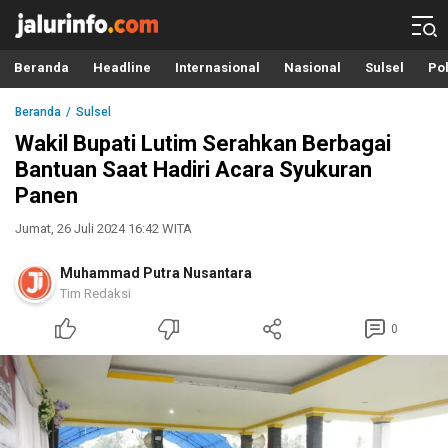
Info Terbaru, Berita Terkini Hari Ini, Jalurinfo.com
Terkini, Akurat dan Terpercaya
Beranda
Headline
Internasional
Nasional
Sulsel
Pol
Beranda
Sulsel
Wakil Bupati Lutim Serahkan Berbagai
Bantuan Saat Hadiri Acara Syukuran
Panen
Jumat, 26 Juli 2024 16:42 WITA
Muhammad Putra Nusantara
Tim Redaksi
0