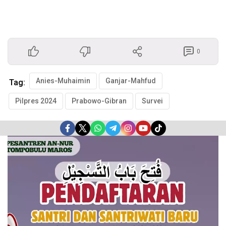
0
Anies-Muhaimin
Ganjar-Mahfud
Tag:
Pilpres 2024
Prabowo-Gibran
Survei
Pemutar
Video