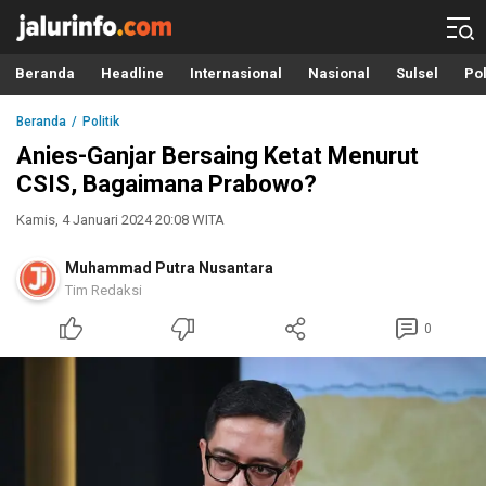
Info Terbaru, Berita Terkini Hari Ini, Jalurinfo.com
Terkini, Akurat dan Terpercaya
Beranda
Headline
Internasional
Nasional
Sulsel
Pol
Beranda
Politik
Anies-Ganjar Bersaing Ketat Menurut
CSIS, Bagaimana Prabowo?
Kamis, 4 Januari 2024 20:08 WITA
Muhammad Putra Nusantara
Tim Redaksi
0