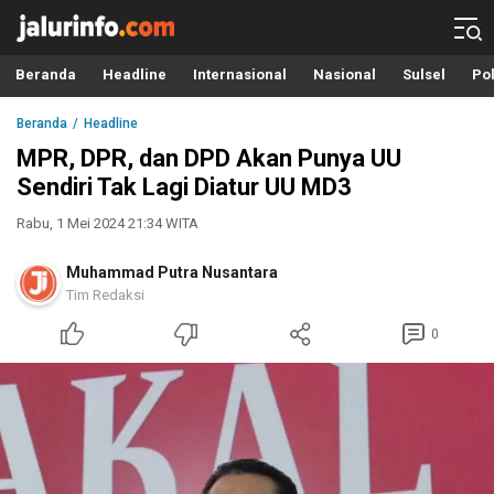
Info Terbaru, Berita Terkini Hari Ini, Jalurinfo.com
Terkini, Akurat dan Terpercaya
Beranda
Headline
Internasional
Nasional
Sulsel
Pol
Beranda
Headline
MPR, DPR, dan DPD Akan Punya UU
Sendiri Tak Lagi Diatur UU MD3
Rabu, 1 Mei 2024 21:34 WITA
Muhammad Putra Nusantara
Tim Redaksi
0