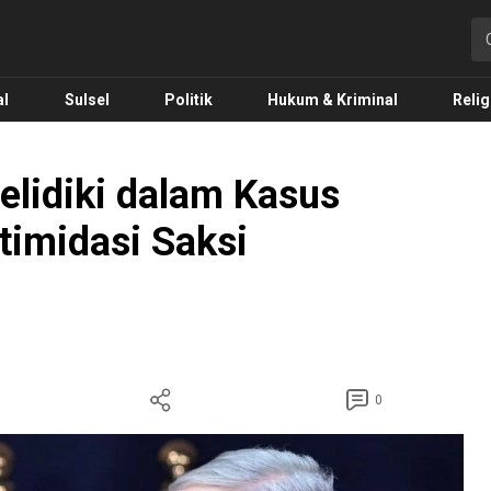
o.com
al
Sulsel
Politik
Hukum & Kriminal
Relig
selidiki dalam Kasus
ntimidasi Saksi
0