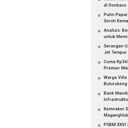
di Donbass
Putin Papar
Soroti Kema
Analisis: B
untuk Memis
Serangan U
Jet Tempur
Cuma Rp365
Premier Ma
Warga Villa Mutiara 
Bulurokeng
Bank Mandir
Infrastrukt
Kemnaker Si
MagangHub K
PSBM XXVI 