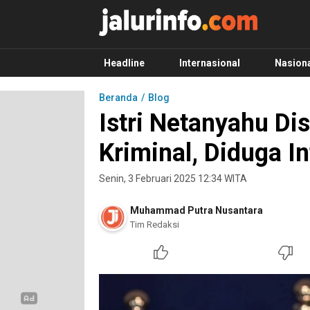
Info Terbaru, Berita Terkini Hari Ini, Jalurinf
Terkini, Akurat dan Terpercaya
Headline
Internasional
Nasion
Beranda
Blog
Istri Netanyahu Di
Kriminal, Diduga I
Senin, 3 Februari 2025 12:34 WITA
Muhammad Putra Nusantara
Tim Redaksi