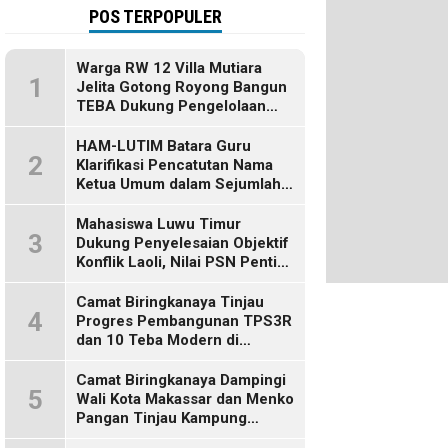
POS TERPOPULER
Warga RW 12 Villa Mutiara
1
Jelita Gotong Royong Bangun
TEBA Dukung Pengelolaan
Sampah Berbasis Sumber
HAM-LUTIM Batara Guru
2
Klarifikasi Pencatutan Nama
Ketua Umum dalam Sejumlah
Pemberitaan
Mahasiswa Luwu Timur
3
Dukung Penyelesaian Objektif
Konflik Laoli, Nilai PSN Penting
bagi Masa Depan Daerah
Camat Biringkanaya Tinjau
4
Progres Pembangunan TPS3R
dan 10 Teba Modern di
Kelurahan Laikang
Camat Biringkanaya Dampingi
5
Wali Kota Makassar dan Menko
Pangan Tinjau Kampung
Nelayan Merah Putih di Untia