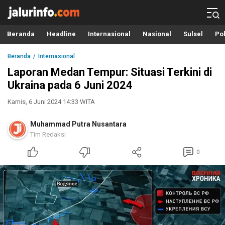
Info Terbaru, Berita Terkini Hari Ini, Jalurinfo.com
Terkini, Akurat dan Terpercaya
Beranda
Headline
Internasional
Nasional
Sulsel
Pol
Beranda
Internasional
Laporan Medan Tempur: Situasi Terkini di
Ukraina pada 6 Juni 2024
Kamis, 6 Juni 2024 14:33 WITA
Muhammad Putra Nusantara
Tim Redaksi
0